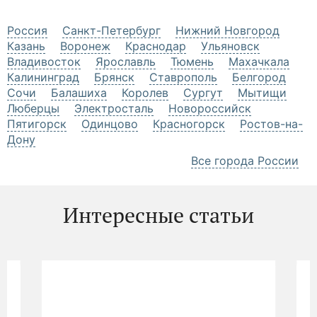
Россия
Санкт-Петербург
Нижний Новгород
Казань
Воронеж
Краснодар
Ульяновск
Владивосток
Ярославль
Тюмень
Махачкала
Калининград
Брянск
Ставрополь
Белгород
Сочи
Балашиха
Королев
Сургут
Мытищи
Люберцы
Электросталь
Новороссийск
Пятигорск
Одинцово
Красногорск
Ростов-на-
Дону
Все города России
Интересные статьи