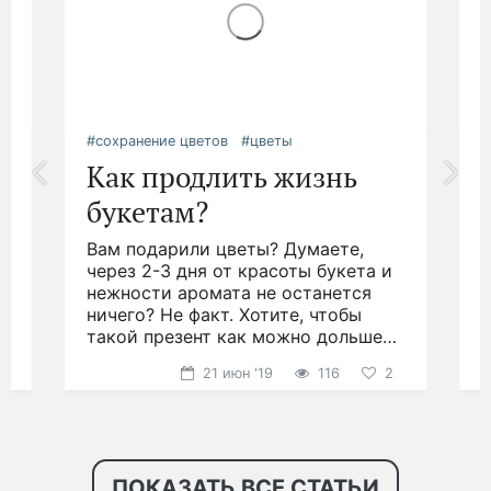
#сохранение цветов
#цветы
#
Как продлить жизнь
букетам?
Вам подарили цветы? Думаете,
.
через 2-3 дня от красоты букета и
д
нежности аромата не останется
ничего? Не факт. Хотите, чтобы
н
такой презент как можно дольше
р
радовал глаз?
21 июн '19
116
2
ПОКАЗАТЬ ВСЕ СТАТЬИ