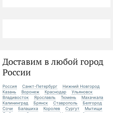
Доставим в любой город
России
Россия
Санкт-Петербург
Нижний Новгород
Казань
Воронеж
Краснодар
Ульяновск
Владивосток
Ярославль
Тюмень
Махачкала
Калининград
Брянск
Ставрополь
Белгород
Сочи
Балашиха
Королев
Сургут
Мытищи