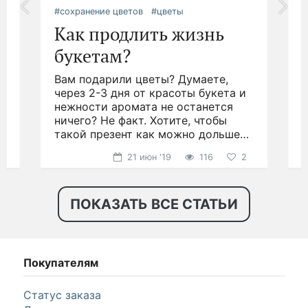
#сохранение цветов
#цветы
#
Как продлить жизнь
букетам?
Вам подарили цветы? Думаете,
.
через 2-3 дня от красоты букета и
д
нежности аромата не останется
ничего? Не факт. Хотите, чтобы
н
такой презент как можно дольше
р
радовал глаз?
21 июн '19
116
2
ПОКАЗАТЬ ВСЕ СТАТЬИ
Покупателям
Статус заказа