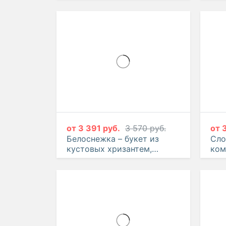
от
3 391 руб.
3 570 руб.
от
Белоснежка – букет из
Сло
кустовых хризантем,
ком
альстромерий и гвоздик