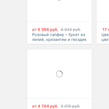
от
6 586 руб.
6 933 руб.
17 
Розовый сапфир – букет из
Цве
лилий, хризантем и гвоздик
цве
кор
от
4 764 руб.
5 015 руб.