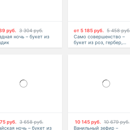
39 руб.
3 304 руб.
от
5 185 руб.
5 458 руб
здная ночь – букет из
Само совершенство –
здик
букет из роз, гербер,
гвоздик и эустом
75 руб.
3 658 руб.
10 145 руб.
10 679 руб.
айская ночь – букет из
Ванильный зефир –