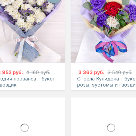
3 952 руб.
4 160 руб.
3 363 руб.
3 540 руб.
одия прованса – букет
Стрела Купидона – буке
гвоздик
розы, эустомы и гвозд