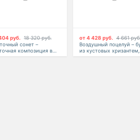
404 руб.
18 320 руб.
от
4 428 руб.
4 661 руб
точный сонет –
Воздушный поцелуй – б
точная композиция в
из кустовых хризантем,
обке
эустом и гвоздик