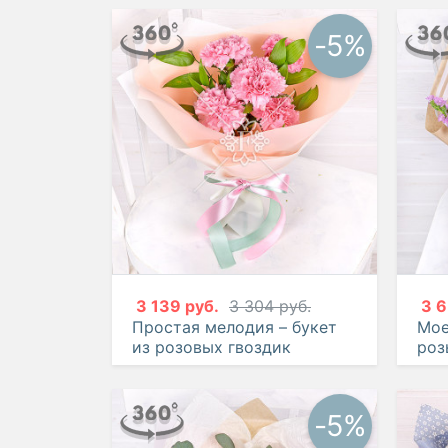
-5%
3 139 руб.
3 304 руб.
3 6
Простая мелодия – букет
Мое
из розовых гвоздик
роз
-5%