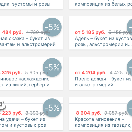
здик, эустомы и розы
композиция из белых ро
эустом и гвоздик
-5%
4 484 руб.
4 720 руб.
от
5 185 руб.
5 458 руб
ная сказка – букет из
Адель – букет из кусто
зантем и альстромерий
розы, альстромерии и
гвоздики
-5%
5 325 руб.
5 605 руб.
от
4 204 руб.
4 425 руб
иновое наслаждение –
После дождя – букет из
ет из лилий, гербер и
и альстромерий
-5%
3 223 руб.
3 393 руб.
8 604 руб.
9 057 руб.
на удачи – букет из
Красота мгновения –
том и кустовых роз
композиция из гвоздик,
кустовых хризантем и