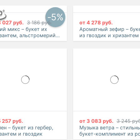
эустом
-5%
3 027 руб.
3 186 руб.
от
4 278 руб.
ий микс – букет их
Ароматный зефир – бук
зантем, альстромерий и
из гвоздик и хризантем
здик
5 257 руб.
от
3 083 руб.
3 245 руб
ен – букет из гербер,
Музыка ветра – стильн
зантем и гвоздик
букет-комплимент из р
гвоздики и эустомы