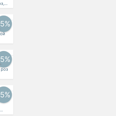
з,
-5%
.
вой
-5%
.
 роз
-5%