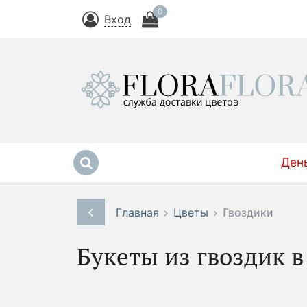
0
Вход
Ден
Главная
Цветы
Гвоздики
Букеты из гвоздик 