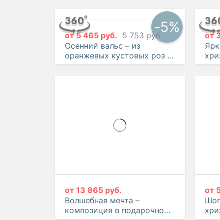
-5%
от
5 465 руб.
5 753 руб.
от
Осенний вальс – из
Ярк
оранжевых кустовых роз и
хри
хризантем
гво
от
13 865 руб.
от
Волшебная мечта –
Шоп
композиция в подарочной
хри
коробке с макарон