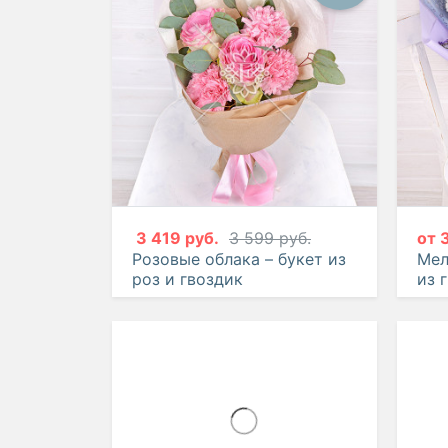
3 419 руб.
3 599 руб.
от
Розовые облака – букет из
Мел
роз и гвоздик
из 