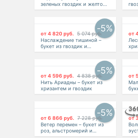
зеленых гвоздик и желтой
гво
розы
-5%
от
4 820 руб.
5 074 руб.
от
Наслаждение тишиной –
Лес
букет из гвоздик и
хри
альстромерий
-5%
от
4 596 руб.
4 838 руб.
от
Нить Ариадны – букет из
Мал
хризантем и гвоздик
бук
роз
-5%
от
6 866 руб.
7 228 руб.
от
Ветер перемен – букет из
Вол
роз, альстромерий и
эус
эустом