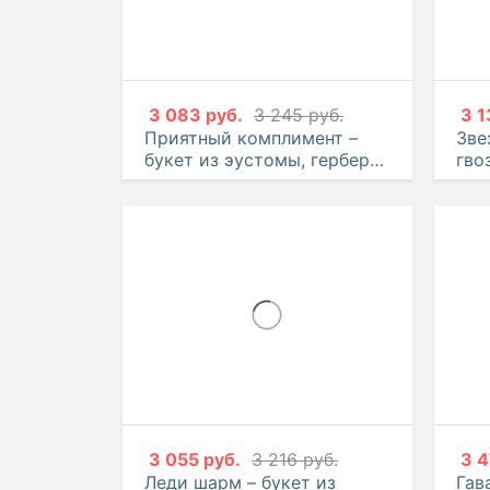
3 083 руб.
3 245 руб.
3 1
Приятный комплимент –
Зве
букет из эустомы, герберы
гво
и гвоздики
3 055 руб.
3 216 руб.
3 4
Леди шарм – букет из
Гав