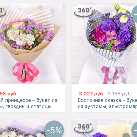
58 руб.
3 027 руб.
3 186 руб.
й принцессе – букет из
Восточная сказка – бук
ы, гвоздик и статицы
из эустомы, альстроме
и гвоздики
-5%