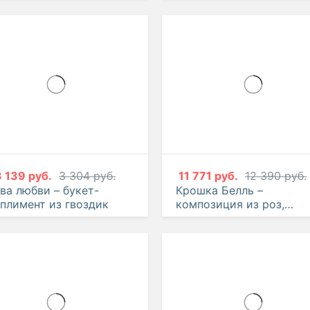
3 139 руб.
3 304 руб.
11 771 руб.
12 390 руб.
ва любви – букет-
Крошка Белль –
плимент из гвоздик
композиция из роз,
хризантемы, статицы и
эустомы