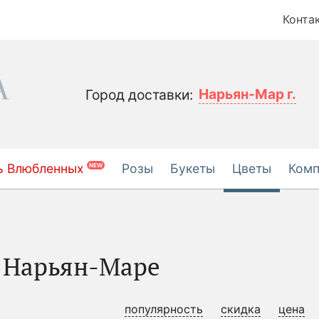
Конта
Нарьян-Мар г.
Город доставки:
ь Влюбленных
Розы
Букеты
Цветы
Ком
NEW
в Нарьян-Маре
популярность
скидка
цена