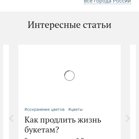
Все города России
Интересные статьи
#сохранение цветов
#цветы
#
Как продлить жизнь
букетам?