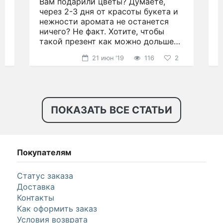
Вам подарили цветы? Думаете,
.
через 2-3 дня от красоты букета и
д
нежности аромата не останется
ничего? Не факт. Хотите, чтобы
н
такой презент как можно дольше
р
радовал глаз?
21 июн '19
116
2
ПОКАЗАТЬ ВСЕ СТАТЬИ
Покупателям
Статус заказа
Доставка
Контакты
Как оформить заказ
Условия возврата