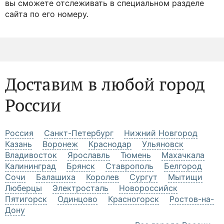
вы сможете отслеживать в специальном разделе
сайта по его номеру.
Доставим в любой город
России
Россия
Санкт-Петербург
Нижний Новгород
Казань
Воронеж
Краснодар
Ульяновск
Владивосток
Ярославль
Тюмень
Махачкала
Калининград
Брянск
Ставрополь
Белгород
Сочи
Балашиха
Королев
Сургут
Мытищи
Люберцы
Электросталь
Новороссийск
Пятигорск
Одинцово
Красногорск
Ростов-на-
Дону