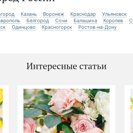
город
Казань
Воронеж
Краснодар
Ульяновск
аврополь
Белгород
Сочи
Балашиха
Королев
С
рск
Одинцово
Красногорск
Ростов-на-Дону
Интересные статьи