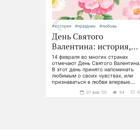
еты
ветов
укет
и
#история
#праздник
#любовь
идея
День Святого
го.
Валентина: история,
асных,
деи
, но как
ервые
традиции и подарки
14 февраля во многих странах
о дольше?
ились более
отмечают День Святого Валентина
советов,
ад. Символ
В этот день принято напоминать
ться
онечно
любимым о своих чувствах, или
мых
признаваться в любви впервые.
68
53
3
2
Именно в этот день часто
07 фев '20
54
0