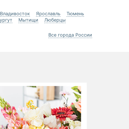
Владивосток
Ярославль
Тюмень
ургут
Мытищи
Люберцы
Все города России