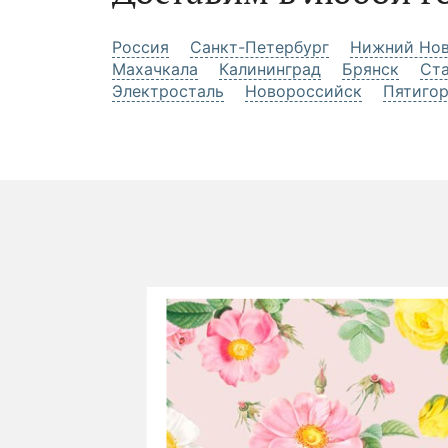
Россия
Санкт-Петербург
Нижний Нов
Махачкала
Калининград
Брянск
Ст
Электросталь
Новороссийск
Пятиго