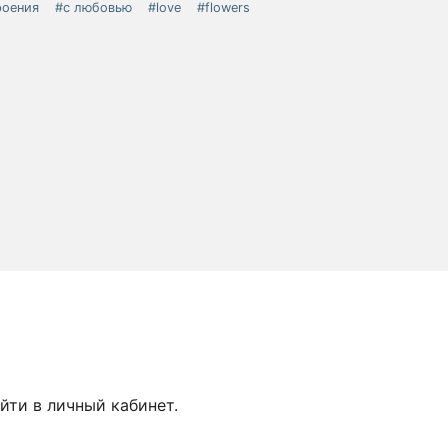
роения
#с любовью
#love
#flowers
йти в личный кабинет.