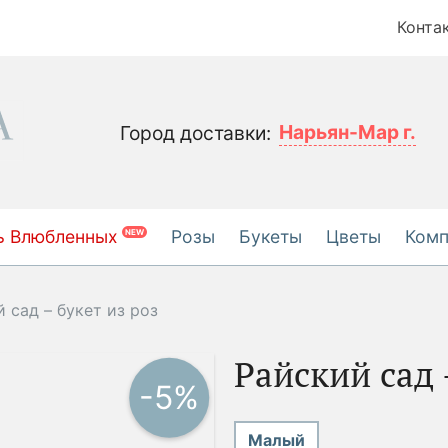
Конта
Нарьян-Мар г.
Город доставки:
ь Влюбленных
Розы
Букеты
Цветы
Ком
NEW
 сад – букет из роз
Райский сад 
-5%
Малый