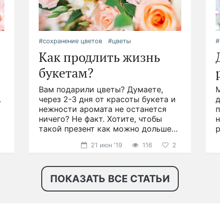
#сохранение цветов
#цветы
#
Как продлить жизнь
букетам?
Вам подарили цветы? Думаете,
.
через 2-3 дня от красоты букета и
д
нежности аромата не останется
ничего? Не факт. Хотите, чтобы
н
такой презент как можно дольше
р
радовал глаз?
21 июн '19
116
2
ПОКАЗАТЬ ВСЕ СТАТЬИ