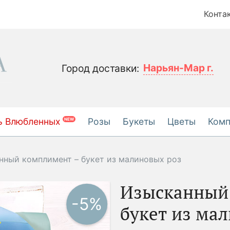
Конта
Нарьян-Мар г.
Город доставки:
ь Влюбленных
Розы
Букеты
Цветы
Ком
NEW
нный комплимент – букет из малиновых роз
Изысканный
-5%
букет из ма