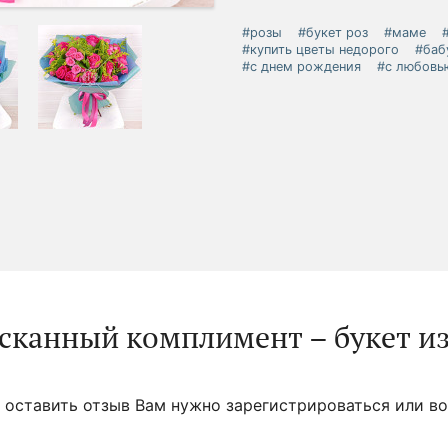
#розы
#букет роз
#маме
#купить цветы недорого
#баб
#с днем рождения
#с любовь
сканный комплимент – букет и
 оставить отзыв Вам нужно зарегистрироваться или во