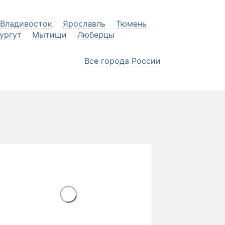
Владивосток
Ярославль
Тюмень
ургут
Мытищи
Люберцы
Все города России