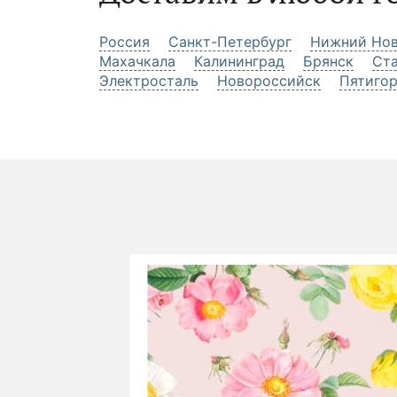
Россия
Санкт-Петербург
Нижний Нов
Махачкала
Калининград
Брянск
Ст
Электросталь
Новороссийск
Пятиго