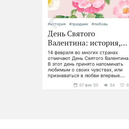
еты
ветов
укет
и
#история
#праздник
#любовь
идея
День Святого
го.
Валентина: история,
асных,
деи
, но как
ервые
традиции и подарки
14 февраля во многих странах
о дольше?
ились более
отмечают День Святого Валентина
советов,
ад. Символ
В этот день принято напоминать
ться
онечно
любимым о своих чувствах, или
мых
признаваться в любви впервые.
69
53
3
2
Именно в этот день часто
07 фев '20
54
0