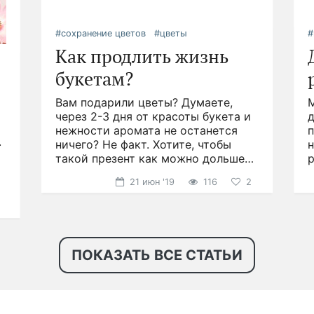
#сохранение цветов
#цветы
#
Как продлить жизнь
букетам?
Вам подарили цветы? Думаете,
.
через 2-3 дня от красоты букета и
д
нежности аромата не останется
ничего? Не факт. Хотите, чтобы
н
такой презент как можно дольше
р
радовал глаз?
21 июн '19
116
2
ПОКАЗАТЬ ВСЕ СТАТЬИ