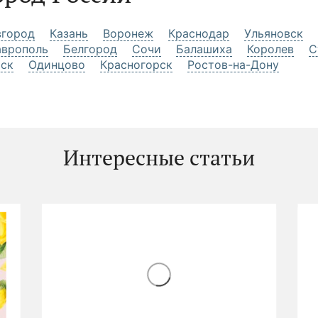
город
Казань
Воронеж
Краснодар
Ульяновск
аврополь
Белгород
Сочи
Балашиха
Королев
С
рск
Одинцово
Красногорск
Ростов-на-Дону
Интересные статьи