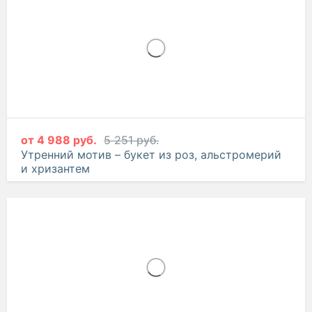
10 650 руб.
11 210 руб.
Соната для тебя – композиция из кустовых
хризантем и альстромерий
от
4 988 руб.
5 251 руб.
Утренний мотив – букет из роз, альстромерий
и хризантем