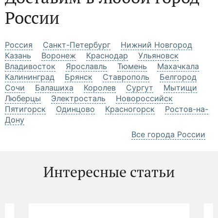
открытку с личным посланием или приятный
сюрприз в виде мягкой игрушки или сладкого
угощения.
Доставим в любой город
России
Россия
Санкт-Петербург
Нижний Новгород
Казань
Воронеж
Краснодар
Ульяновск
Владивосток
Ярославль
Тюмень
Махачкала
Калининград
Брянск
Ставрополь
Белгород
Сочи
Балашиха
Королев
Сургут
Мытищи
Люберцы
Электросталь
Новороссийск
Пятигорск
Одинцово
Красногорск
Ростов-на-
Дону