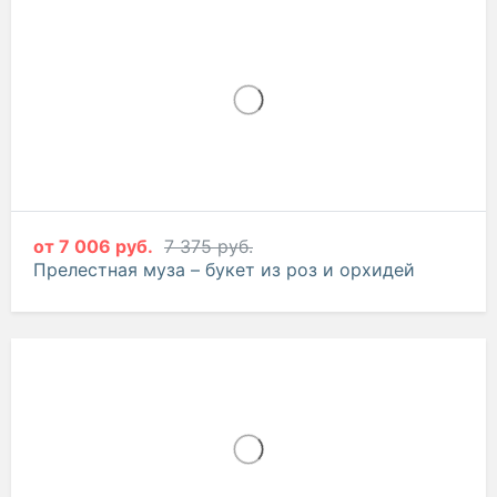
от
6 785 руб.
Юная леди – букет из орхидей, роз и эустомы
-5%
от
7 006 руб.
7 375 руб.
Прелестная муза – букет из роз и орхидей