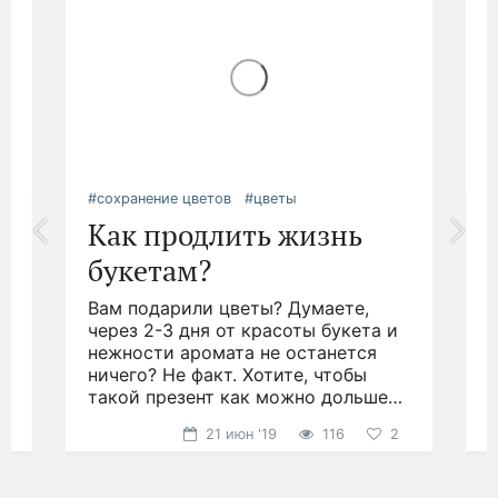
Все города России
Интересные статьи
#сохранение цветов
#цветы
#
Как продлить жизнь
букетам?