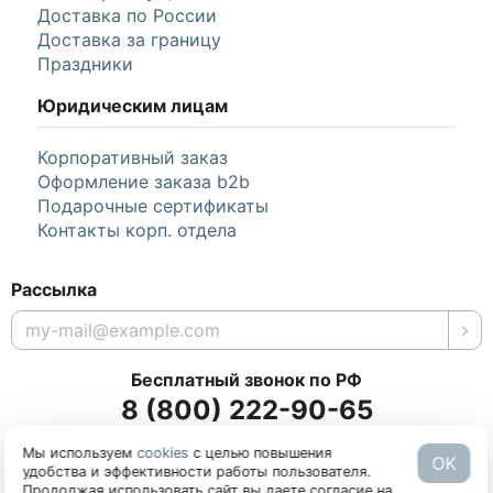
Условия возврата
Политика конфиденциальности
О компании
Договор оферты
О нас
Отзывы
Наши преимущества
Доставка по России
Доставка за границу
Праздники
Юридическим лицам
Корпоративный заказ
Оформление заказа b2b
Подарочные сертификаты
Контакты корп. отдела
Мы используем
cookies
с целью повышения
OK
удобства и эффективности работы пользователя.
Продолжая использовать сайт вы даете согласие на