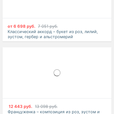
Розовый сапфир – букет из лилий, хризантем и
гвоздик
от
6 698 руб.
7 051 руб.
Классический аккорд – букет из роз, лилий,
эустом, гербер и альстромерий