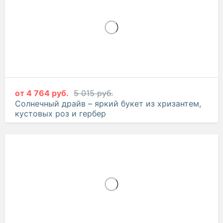
от
5 885 руб.
6 195 руб.
Коктейль – букет из кустовых хризантем,
альстромерий и ирисов
от
4 764 руб.
5 015 руб.
Солнечный драйв – яркий букет из хризантем,
кустовых роз и гербер