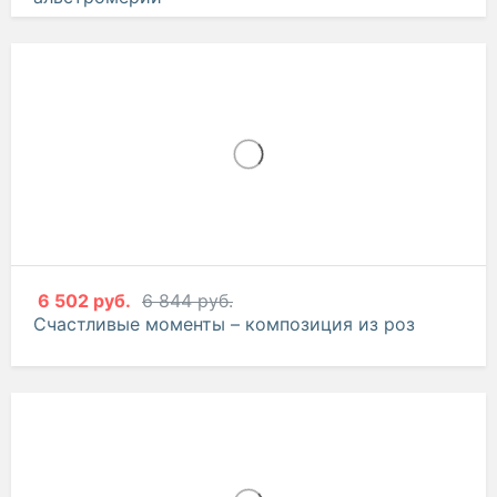
от
6 670 руб.
7 021 руб.
Прекрасная Атлантида – букет из роз, эустом и
альстромерий