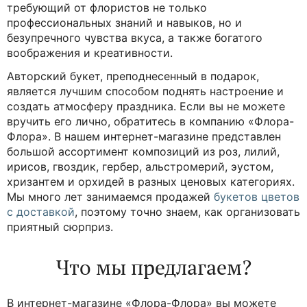
Авторский букет – это не просто комбинация
цветов различных сортов и оттенков, а настоящее
произведение искусства, способное передать
искренние чувства лучше любых слов. С его
помощью можно выразить любовь, зарождающуюся
симпатию, уважение, признательность,
благодарность, восхищение. Создание авторских
букетов – это сложный и кропотливый процесс,
требующий от флористов не только
профессиональных знаний и навыков, но и
безупречного чувства вкуса, а также богатого
воображения и креативности.
Авторский букет, преподнесенный в подарок,
является лучшим способом поднять настроение и
создать атмосферу праздника. Если вы не можете
вручить его лично, обратитесь в компанию «Флора-
Флора». В нашем интернет-магазине представлен
большой ассортимент композиций из роз, лилий,
ирисов, гвоздик, гербер, альстромерий, эустом,