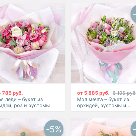
6 785 руб.
от
5 885 руб.
6 195 руб
я леди – букет из
Моя мечта – букет из
идей, роз и эустомы
орхидей, эустомы и
альстромерии
-5%