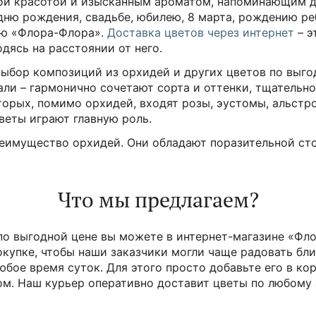
ной красотой и изысканным ароматом, напоминающим 
ню рождения, свадьбе, юбилею, 8 марта, рождению ре
нию «Флора-Флора».
Доставка цветов через интернет
– э
дясь на расстоянии от него.
выбор композиций из орхидей и других цветов по выго
ли – гармонично сочетают сорта и оттенки, тщательн
торых, помимо орхидей, входят розы, эустомы, альстр
веты играют главную роль.
преимущество орхидей. Они обладают поразительной с
Что мы предлагаем?
 по выгодной цене вы можете в интернет-магазине «Фл
окупке, чтобы наши заказчики могли чаще радовать бл
бое время суток. Для этого просто добавьте его в кор
ом. Наш курьер оперативно доставит цветы по любому а