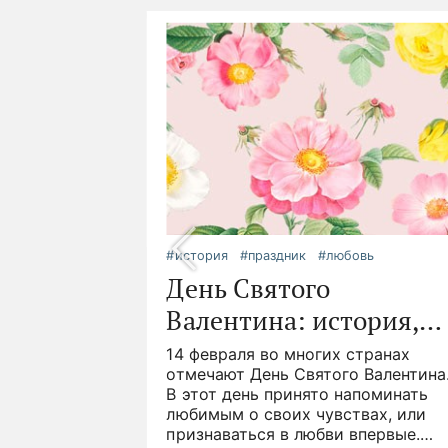
еты
ветов
укет
и
#история
#праздник
#любовь
идея
День Святого
го.
Валентина: история,
асных,
деи
, но как
ервые
традиции и подарки
14 февраля во многих странах
о дольше?
ились более
отмечают День Святого Валентина
советов,
ад. Символ
В этот день принято напоминать
ться
онечно
любимым о своих чувствах, или
мых
признаваться в любви впервые.
68
53
3
2