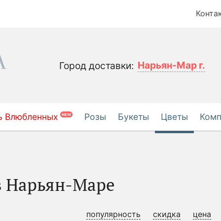
Конта
Нарьян-Мар г.
Город доставки:
ь Влюбленных
Розы
Букеты
Цветы
Ком
NEW
в Нарьян-Маре
популярность
скидка
цена