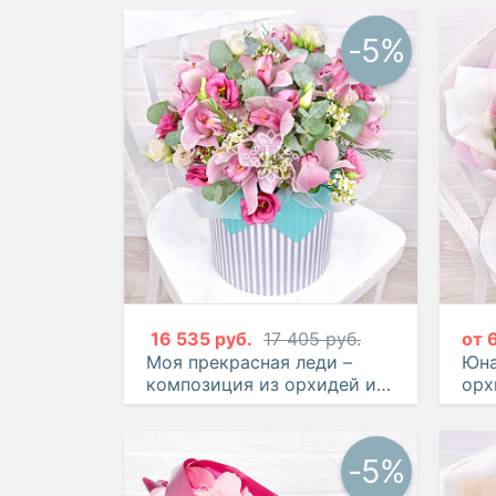
-5%
16 535 руб.
17 405 руб.
от
Моя прекрасная леди –
Юна
композиция из орхидей и
орх
эустом
-5%