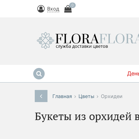
0
Вход
Ден
Главная
Цветы
Орхидеи
Букеты из орхидей 