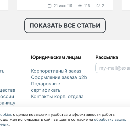
радовал глаз?
21 июн '19
116
2
ПОКАЗАТЬ ВСЕ СТАТЬИ
Юридическим лицам
Рассылка
ты
Корпоративный заказ
Оформление заказа b2b
Подарочные
щества
сертификаты
России
Контакты корп. отдела
раницу
cookies
с целью повышения удобства и эффективности работы
родолжая использовать сайт вы даете согласие на
обработку ваших
анных
.
и об авторских правах.