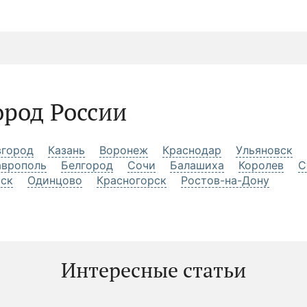
ород России
город
Казань
Воронеж
Краснодар
Ульяновск
аврополь
Белгород
Сочи
Балашиха
Королев
С
рск
Одинцово
Красногорск
Ростов-на-Дону
Интересные статьи