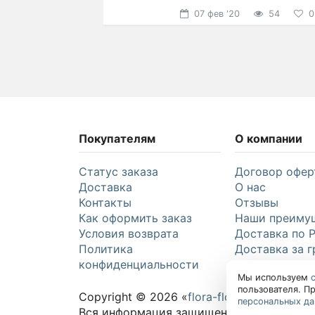
Именно в этот день часто
07 фев '20
54
0
Покупателям
О компании
Статус заказа
Договор офер
Доставка
О нас
Контакты
Отзывы
Как оформить заказ
Наши преиму
Условия возврата
Доставка по 
Политика
Доставка за г
конфиденциальности
Праздники
Мы используем
пользователя. П
Copyright © 2026 «
flora-flora.ru
»
персональных д
Вся информация защищена законом Росси