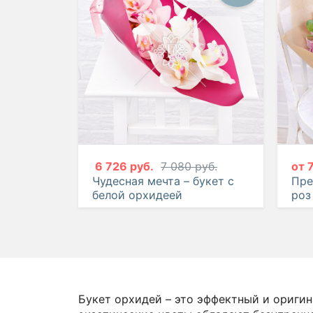
6 726 руб.
7 080 руб.
от
Чудесная мечта – букет с
Пре
белой орхидеей
роз
Букет орхидей – это эффектный и оригин