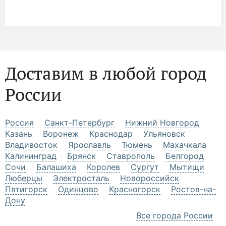
Доставим в любой город
России
Россия
Санкт-Петербург
Нижний Новгород
Казань
Воронеж
Краснодар
Ульяновск
Владивосток
Ярославль
Тюмень
Махачкала
Калининград
Брянск
Ставрополь
Белгород
Сочи
Балашиха
Королев
Сургут
Мытищи
Люберцы
Электросталь
Новороссийск
Пятигорск
Одинцово
Красногорск
Ростов-на-
Дону
Все города России